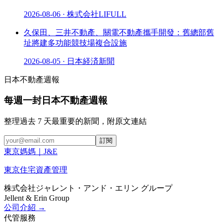
2026-08-06
·
株式会社LIFULL
久保田、三井不動產、關電不動產攜手開發：舊總部舊
址將建多功能競技場複合設施
2026-08-05
·
日本経済新聞
日本不動產週報
每週一封日本不動產週報
整理過去 7 天最重要的新聞，附原文連結
訂閱
東京媽媽
｜
J
&
E
東京住宅資產管理
株式会社ジャレント・アンド・エリン グループ
Jellent & Erin Group
公司介紹
→
代管服務