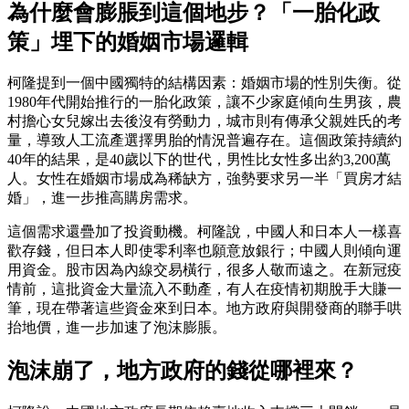
為什麼會膨脹到這個地步？「一胎化政
策」埋下的婚姻市場邏輯
柯隆提到一個中國獨特的結構因素：婚姻市場的性別失衡。從
1980年代開始推行的一胎化政策，讓不少家庭傾向生男孩，農
村擔心女兒嫁出去後沒有勞動力，城市則有傳承父親姓氏的考
量，導致人工流產選擇男胎的情況普遍存在。這個政策持續約
40年的結果，是40歲以下的世代，男性比女性多出約3,200萬
人。女性在婚姻市場成為稀缺方，強勢要求另一半「買房才結
婚」，進一步推高購房需求。
這個需求還疊加了投資動機。柯隆說，中國人和日本人一樣喜
歡存錢，但日本人即使零利率也願意放銀行；中國人則傾向運
用資金。股市因為內線交易橫行，很多人敬而遠之。在新冠疫
情前，這批資金大量流入不動產，有人在疫情初期脫手大賺一
筆，現在帶著這些資金來到日本。地方政府與開發商的聯手哄
抬地價，進一步加速了泡沫膨脹。
泡沫崩了，地方政府的錢從哪裡來？