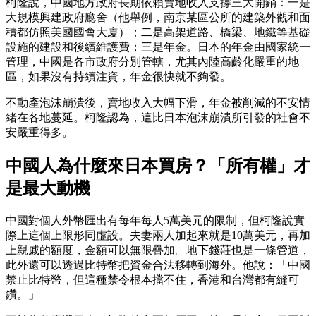
柯隆說，中國地方政府長期依賴賣地收入支撐三大開銷：一是
大規模興建政府廳舍（他舉例，南京某區公所的建築外觀和面
積都仿照美國國會大廈）；二是高架道路、橋梁、地鐵等基礎
設施的建設和後續維護費；三是年金。日本的年金由國家統一
管理，中國是各市政府分別管轄，尤其內陸高齡化嚴重的地
區，如果沒有持續注資，年金很快就不夠發。
不動產泡沫崩潰後，賣地收入大幅下滑，年金被削減的不安情
緒在各地蔓延。柯隆認為，這比日本泡沫崩潰所引發的社會不
安嚴重得多。
中國人為什麼來日本買房？「所有權」才
是最大動機
中國對個人外幣匯出有每年每人5萬美元的限制，但柯隆說實
際上這個上限形同虛設。夫妻兩人加起來就是10萬美元，再加
上親戚的額度，金額可以無限疊加。地下錢莊也是一條管道，
此外還可以透過比特幣把資金合法移轉到海外。他說：「中國
禁止比特幣，但這種禁令根本擋不住，香港和台灣都有縫可
鑽。」