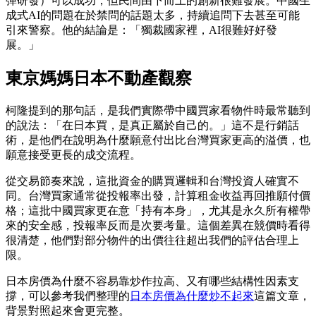
彈研發）可以成功，但民間由下而上的創新很難發展。中國生
成式AI的問題在於禁問的話題太多，持續追問下去甚至可能
引來警察。他的結論是：「獨裁國家裡，AI很難好好發
展。」
東京媽媽日本不動產觀察
柯隆提到的那句話，是我們實際帶中國買家看物件時最常聽到
的說法：「在日本買，是真正屬於自己的。」這不是行銷話
術，是他們在說明為什麼願意付出比台灣買家更高的溢價，也
願意接受更長的成交流程。
從交易節奏來說，這批資金的購買邏輯和台灣投資人確實不
同。台灣買家通常從投報率出發，計算租金收益再回推願付價
格；這批中國買家更在意「持有本身」，尤其是永久所有權帶
來的安全感，投報率反而是次要考量。這個差異在競價時看得
很清楚，他們對部分物件的出價往往超出我們的評估合理上
限。
日本房價為什麼不容易靠炒作拉高、又有哪些結構性因素支
撐，可以參考我們整理的
日本房價為什麼炒不起來
這篇文章，
背景對照起來會更完整。