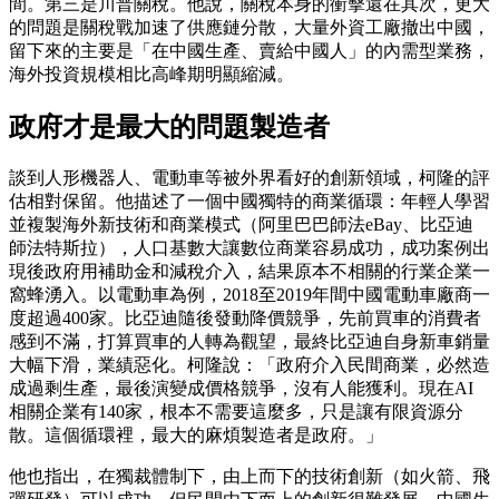
間。第三是川普關稅。他說，關稅本身的衝擊還在其次，更大
的問題是關稅戰加速了供應鏈分散，大量外資工廠撤出中國，
留下來的主要是「在中國生產、賣給中國人」的內需型業務，
海外投資規模相比高峰期明顯縮減。
政府才是最大的問題製造者
談到人形機器人、電動車等被外界看好的創新領域，柯隆的評
估相對保留。他描述了一個中國獨特的商業循環：年輕人學習
並複製海外新技術和商業模式（阿里巴巴師法eBay、比亞迪
師法特斯拉），人口基數大讓數位商業容易成功，成功案例出
現後政府用補助金和減稅介入，結果原本不相關的行業企業一
窩蜂湧入。以電動車為例，2018至2019年間中國電動車廠商一
度超過400家。比亞迪隨後發動降價競爭，先前買車的消費者
感到不滿，打算買車的人轉為觀望，最終比亞迪自身新車銷量
大幅下滑，業績惡化。柯隆說：「政府介入民間商業，必然造
成過剩生產，最後演變成價格競爭，沒有人能獲利。現在AI
相關企業有140家，根本不需要這麼多，只是讓有限資源分
散。這個循環裡，最大的麻煩製造者是政府。」
他也指出，在獨裁體制下，由上而下的技術創新（如火箭、飛