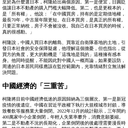
至於為什麼選日本，柯隆給出兩個原因。第一是便宜，日圓貶
值讓日本不動產的購入門檻大幅降低。第二，也是更根本的，
是「所有權」。他說：「在中國買房，持有的是定期借地權，
最長70年，中古屋年限更短。在日本買房，是真正的所有權。
只要正常納稅，房子不會被沒收。我自己在日本買房的時候，
真的很感動。」
柯隆說，中國人買日本的離島、買靠近自衛隊基地的土地，引
發日本社會的安全保障疑慮，他理解這個擔憂，但也指出，從
買方的角度，更大的動機是「這塊地是我的」這種擁有感本
身。他同時提醒，不能因此對中國人一概而論，如果要設防，
周邊的日本居民同樣應該在監控範圍內，光靠情緒對立無法解
決問題。
中國經濟的「三重苦」
柯隆將目前中國經濟低迷的原因歸納為三個層次。第一是新冠
疫情的後遺症。中國在習近平政權下執行大規模城市封鎖，導
致餐飲等服務業大量倒閉。2022年12月的統計顯示，三年間約
400萬家中小企業倒閉，年輕人失業率攀升，消費意願萎縮。
第二是不動產不況的長期化，企業倒閉後的後處理需要漫長時