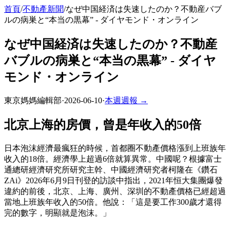
首頁
/
不動產新聞
/
なぜ中国経済は失速したのか？不動産バブ
ルの病巣と“本当の黒幕” - ダイヤモンド・オンライン
なぜ中国経済は失速したのか？不動産
バブルの病巣と“本当の黒幕” - ダイヤ
モンド・オンライン
東京媽媽編輯部
·
2026-06-10
·
本週週報 →
北京上海的房價，曾是年收入的50倍
日本泡沫經濟最瘋狂的時候，首都圈不動產價格漲到上班族年
收入的18倍。經濟學上超過6倍就算異常。中國呢？根據富士
通總研經濟研究所研究主幹、中國經濟研究者柯隆在《鑽石
ZAi》2026年6月9日刊登的訪談中指出，2021年恒大集團爆發
違約的前後，北京、上海、廣州、深圳的不動產價格已經超過
當地上班族年收入的50倍。他說：「這是要工作300歲才還得
完的數字，明顯就是泡沫。」