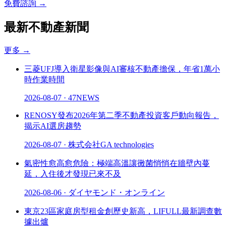
免費諮詢 →
最新不動產新聞
更多
→
三菱UFJ導入衛星影像與AI審核不動產擔保，年省1萬小
時作業時間
2026-08-07
·
47NEWS
RENOSY發布2026年第二季不動產投資客戶動向報告，
揭示AI選房趨勢
2026-08-07
·
株式会社GA technologies
氣密性愈高愈危險：極端高溫讓黴菌悄悄在牆壁內蔓
延，入住後才發現已來不及
2026-08-06
·
ダイヤモンド・オンライン
東京23區家庭房型租金創歷史新高，LIFULL最新調查數
據出爐