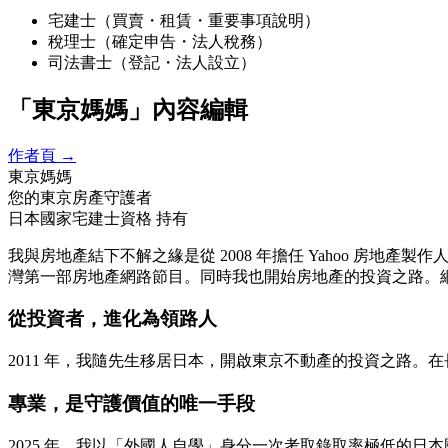
宅建士（買賣・租賃・重要事項說明）
稅理士（確定申告・法人稅務）
司法書士（登記・法人設立）
「東京媽媽」內容編輯
作者頁 →
東京媽媽
您的東京房產守護者
日本國家宅建士資格 持有
我與房地產結下不解之緣是從 2008 年擔任 Yahoo 房地產製
灣第一部房地產網路節目。同時我也開始房地產的投資之路。網
從投資者，進化為領路人
2011 年，我隨先生移居日本，開啟東京不動產的投資之路。
專業，是守護價值的唯一手段
2025 年，我以「外國人自學」身分一次考取錄取率極低的