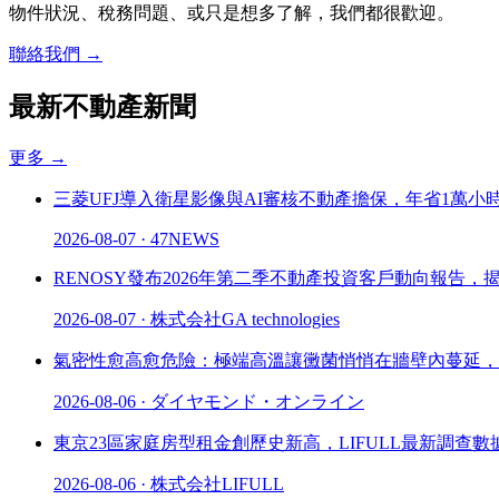
物件狀況、稅務問題、或只是想多了解，我們都很歡迎。
聯絡我們
→
最新不動產新聞
更多
→
三菱UFJ導入衛星影像與AI審核不動產擔保，年省1萬小
2026-08-07
·
47NEWS
RENOSY發布2026年第二季不動產投資客戶動向報告，
2026-08-07
·
株式会社GA technologies
氣密性愈高愈危險：極端高溫讓黴菌悄悄在牆壁內蔓延，
2026-08-06
·
ダイヤモンド・オンライン
東京23區家庭房型租金創歷史新高，LIFULL最新調查數
2026-08-06
·
株式会社LIFULL