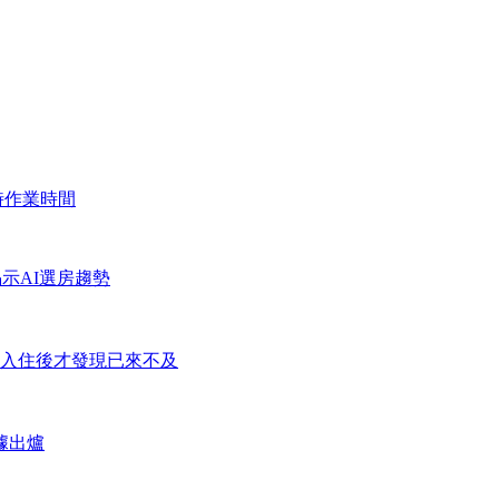
時作業時間
揭示AI選房趨勢
入住後才發現已來不及
據出爐