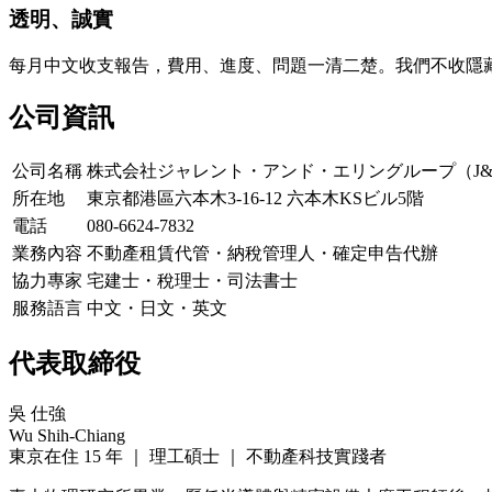
透明、誠實
每月中文收支報告，費用、進度、問題一清二楚。我們不收隱
公司資訊
公司名稱
株式会社ジャレント・アンド・エリングループ（J&
所在地
東京都港區六本木3-16-12 六本木KSビル5階
電話
080-6624-7832
業務內容
不動產租賃代管・納稅管理人・確定申告代辦
協力專家
宅建士・稅理士・司法書士
服務語言
中文・日文・英文
代表取締役
吳 仕強
Wu Shih-Chiang
東京在住 15 年 ｜ 理工碩士 ｜ 不動產科技實踐者