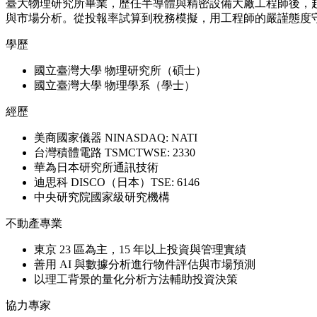
臺大物理研究所畢業，歷任半導體與精密設備大廠工程師後，赴
與市場分析。從投報率試算到稅務模擬，用工程師的嚴謹態度
學歷
國立臺灣大學 物理研究所（碩士）
國立臺灣大學 物理學系（學士）
經歷
美商國家儀器 NI
NASDAQ: NATI
台灣積體電路 TSMC
TWSE: 2330
華為日本研究所
通訊技術
迪思科 DISCO（日本）
TSE: 6146
中央研究院
國家級研究機構
不動產專業
東京 23 區為主，15 年以上投資與管理實績
善用 AI 與數據分析進行物件評估與市場預測
以理工背景的量化分析方法輔助投資決策
協力專家