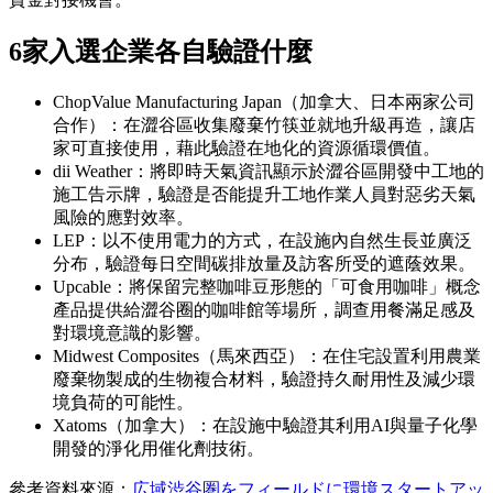
6家入選企業各自驗證什麼
ChopValue Manufacturing Japan（加拿大、日本兩家公司
合作）：在澀谷區收集廢棄竹筷並就地升級再造，讓店
家可直接使用，藉此驗證在地化的資源循環價值。
dii Weather：將即時天氣資訊顯示於澀谷區開發中工地的
施工告示牌，驗證是否能提升工地作業人員對惡劣天氣
風險的應對效率。
LEP：以不使用電力的方式，在設施內自然生長並廣泛
分布，驗證每日空間碳排放量及訪客所受的遮蔭效果。
Upcable：將保留完整咖啡豆形態的「可食用咖啡」概念
產品提供給澀谷圈的咖啡館等場所，調查用餐滿足感及
對環境意識的影響。
Midwest Composites（馬來西亞）：在住宅設置利用農業
廢棄物製成的生物複合材料，驗證持久耐用性及減少環
境負荷的可能性。
Xatoms（加拿大）：在設施中驗證其利用AI與量子化學
開發的淨化用催化劑技術。
參考資料來源：
広域渋谷圏をフィールドに環境スタートアッ