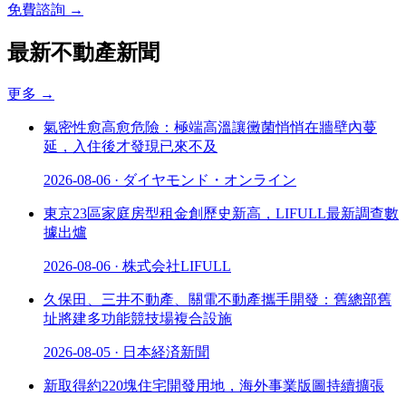
免費諮詢 →
最新不動產新聞
更多
→
氣密性愈高愈危險：極端高溫讓黴菌悄悄在牆壁內蔓
延，入住後才發現已來不及
2026-08-06
·
ダイヤモンド・オンライン
東京23區家庭房型租金創歷史新高，LIFULL最新調查數
據出爐
2026-08-06
·
株式会社LIFULL
久保田、三井不動產、關電不動產攜手開發：舊總部舊
址將建多功能競技場複合設施
2026-08-05
·
日本経済新聞
新取得約220塊住宅開發用地，海外事業版圖持續擴張