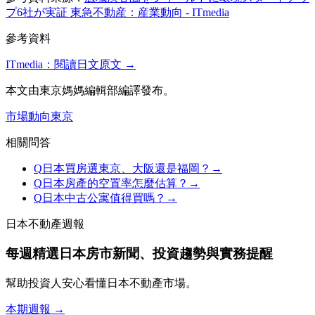
プ6社が実証 東急不動産：産業動向 - ITmedia
參考資料
ITmedia
：閱讀日文原文 →
本文由東京媽媽編輯部編譯發布。
市場動向
東京
相關問答
Q
日本買房選東京、大阪還是福岡？
→
Q
日本房產的空置率怎麼估算？
→
Q
日本中古公寓值得買嗎？
→
日本不動產週報
每週精選日本房市新聞、投資趨勢與實務提醒
幫助投資人安心看懂日本不動產市場。
本期週報 →