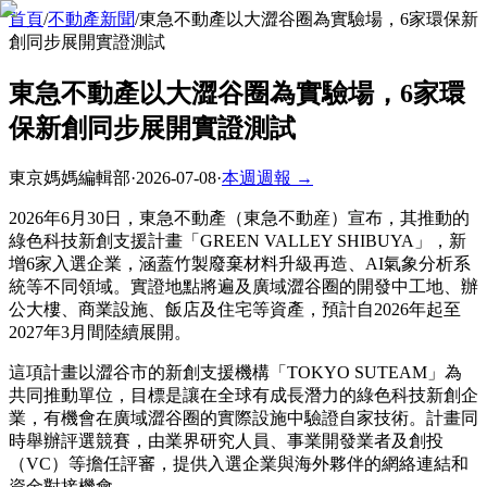
首頁
/
不動產新聞
/
東急不動產以大澀谷圈為實驗場，6家環保新
創同步展開實證測試
東急不動產以大澀谷圈為實驗場，6家環
保新創同步展開實證測試
東京媽媽編輯部
·
2026-07-08
·
本週週報 →
2026年6月30日，東急不動產（東急不動産）宣布，其推動的
綠色科技新創支援計畫「GREEN VALLEY SHIBUYA」，新
增6家入選企業，涵蓋竹製廢棄材料升級再造、AI氣象分析系
統等不同領域。實證地點將遍及廣域澀谷圈的開發中工地、辦
公大樓、商業設施、飯店及住宅等資產，預計自2026年起至
2027年3月間陸續展開。
這項計畫以澀谷市的新創支援機構「TOKYO SUTEAM」為
共同推動單位，目標是讓在全球有成長潛力的綠色科技新創企
業，有機會在廣域澀谷圈的實際設施中驗證自家技術。計畫同
時舉辦評選競賽，由業界研究人員、事業開發業者及創投
（VC）等擔任評審，提供入選企業與海外夥伴的網絡連結和
資金對接機會。