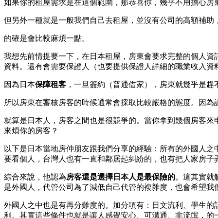
如果你的租屋需求是在這個範圍，那恭喜你，幾乎不用擔心房
但另外一種就是一般我們自己去租屋，並沒有公司的高額補助
的確是會比較麻煩一點。
我想先前情提要一下，在日本租屋，房東會要求完整的個人資
資料。還有會需要保證人（也要提供保證人詳細的職業收入資
因為日本
保障租客
，一旦簽約（普通借家），房東就幾乎是趕
所以房東在審核房客的時候通常會採取比較嚴格的態度。因為
就算是日本人，房客之間也是很競爭的。當你拿到幾個房客來
來煩你的房客？
以下是日本當地房仲朋友跟我們分享的經驗：所有的外國人之
要看個人，台灣人也有一直和鄰居起糾紛的，也有把人家房子
綜合來說，他認為
房客還是選擇日本人是最保險的
。這其實就
是外國人，代管公司為了減低自己代管的複雜度，也會希望我
外國人之中也是有再分難度的。加分項有：日文流利、學生的
利。其實這些條件也就是讓人感覺安心、可溝通、非流氓，的