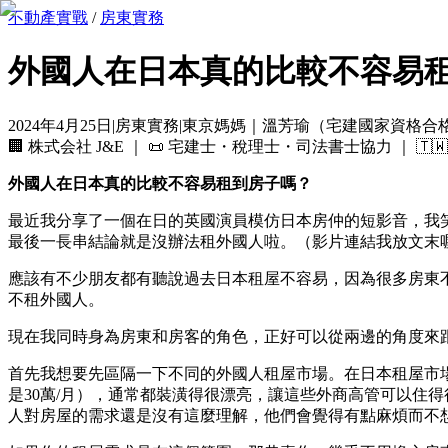
不動產實戰
/
房東實務
外國人在日本真的比較不容易
2024年4月25日
|
房東實務
|
東京媽媽｜溫芳瑜（宅建國家資格合
🏢
株式会社 J&E
｜ 📜
宅建士・稅理士・司法書士協力
｜ 🇹
外國人在日本真的比較不容易租到房子嗎？
最近我分享了一個在日的英國演員模仿日本房仲的短影音，我
最後一長串結論就是沒辦法租外國人啦。（影片連結我放文末
應該有不少朋友都有聽說過去日本租屋不容易，因為很多房東
不租外國人。
現在我同時身為房東和房客的角色，正好可以從兩邊的角度來
首先我想要先區隔一下不同的外國人租屋市場。在日本租屋市
是30萬/月），通常都裝潢得很漂亮，讓這些外商高管可以住
人對房屋的需求還是沒有這麼理解，他們會覺得有點麻煩而不