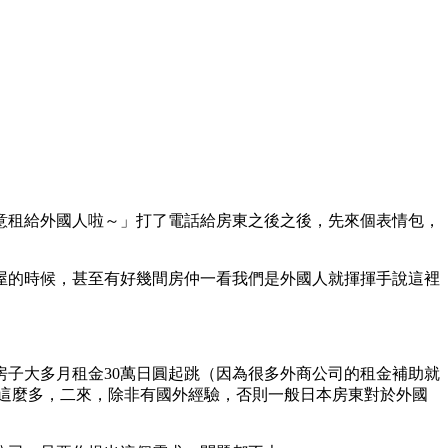
意租給外國人啦～」打了電話給房東之後之後，先來個表情包，
屋的時候，甚至有好幾間房仲一看我們是外國人就揮揮手說這裡
子大多月租金30萬日圓起跳（因為很多外商公司的租金補助就
沒這麼多，二來，除非有國外經驗，否則一般日本房東對於外國