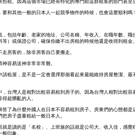
東拒租。因為這個市場已經有特化的專門給這群租客的部門甚至
，要和其他一般的日本人一起競爭物件的時候，也會這麼順利嗎
訊，包括年齡、老家的地址、公司名稱、年收入、在職年數、職
料等）或保證公司，確保你繳不出房租的時候他還是收得到租金
不走房客的，除非房客自己要搬走。
請神容易送神非常非常難。
申請租屋，是不是一定會選擇那個看起來最能維持房屋整潔、最
中，台灣人是相對比較容易租到房子的。因為台灣人相對比較容
弄得超髒亂的人。
解答了為什麼外國人在日本不容易租到房子。房東們的心態都是
們把房子盡量租給一般日本人。
話就是讀的是「名校」、上班族的話就是公司大、收入佳，感覺
一般印象。