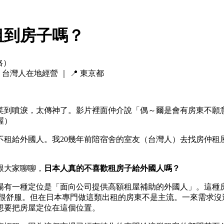
租到房子嗎？
格）

台灣人在地經營
｜ 📍
東京都
笑到噴淚，太傳神了。影片裡面仲介說「偶～爾是會有房東不願
喔）
不租給外國人。我20幾年前陪宿舍的室友（台灣人）去找房仲租
跟大家聊聊，
日本人真的不喜歡租房子給外國人嗎？
場有一種定位是「面向公司提供高額租屋補助的外國人」。這種房
得很舒服。但在日本專門做這類出租的房東不是主流。一來需求
想要把房屋定位在這個位置。