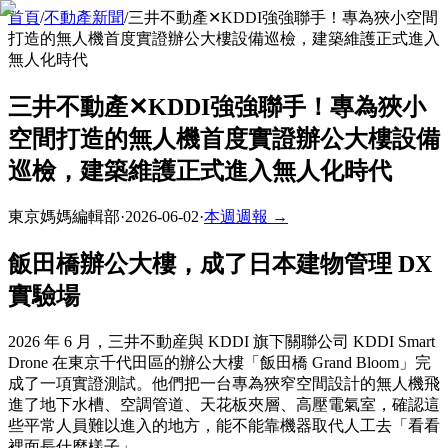
首頁
/
不動產新聞
/
三井不動產✕KDDI強強聯手！專為狹小空間
打造的無人機首度實證辦公大樓設備巡檢，建築維護正式進入
無人化時代
三井不動產✕KDDI強強聯手！專為狹小
空間打造的無人機首度實證辦公大樓設備
巡檢，建築維護正式進入無人化時代
東京媽媽編輯部
·
2026-06-02
·
本週週報 →
飯田橋辦公大樓，成了日本建物管理 DX
實驗場
2026 年 6 月，三井不動産與 KDDI 旗下關聯公司 KDDI Smart
Drone 在東京千代田區的辦公大樓「飯田橋 Grand Bloom」完
成了一項實證測試。他們把一台專為狹窄空間設計的無人機飛
進了地下水槽、空調管道、天花板夾層、高壓電氣室，確認這
些平常人員難以進入的地方，能不能靠機器取代人工去「看看
裡面長什麼樣子」。