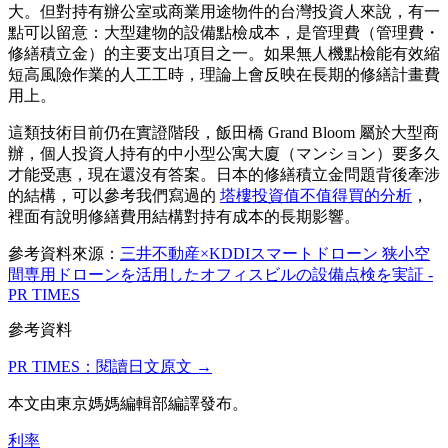
大。但對持有辦公室或商業用途物件的台灣投資人來說，有一
點可以留意：大型建物的設備點檢成本，是管理費（管理費・
修繕積立金）的主要支出項目之一。如果無人機點檢能有效縮
短高風險作業的人工工時，理論上會反映在長期的修繕計畫費
用上。
這類技術目前仍在實證階段，飯田橋 Grand Bloom 屬於大型商
辦，個人投資人持有的中小型公寓大廈（マンション）要多久
才能受惠，現在還沒有答案。日本的修繕積立金問題背後牽涉
的結構，可以參考我們寫過的
塔樓投資值不值得買的分析
，
裡面有說明修繕費用結構對持有成本的長期影響。
參考資料來源：
三井不動産×KDDIスマートドローン 狭小空
間専用ドローンを活用したオフィスビルの設備点検を実証 -
PR TIMES
參考資料
PR TIMES
：閱讀日文原文 →
本文由東京媽媽編輯部編譯發布。
利率