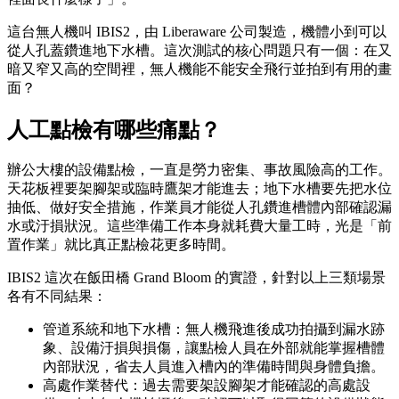
這台無人機叫 IBIS2，由 Liberaware 公司製造，機體小到可以
從人孔蓋鑽進地下水槽。這次測試的核心問題只有一個：在又
暗又窄又高的空間裡，無人機能不能安全飛行並拍到有用的畫
面？
人工點檢有哪些痛點？
辦公大樓的設備點檢，一直是勞力密集、事故風險高的工作。
天花板裡要架腳架或臨時鷹架才能進去；地下水槽要先把水位
抽低、做好安全措施，作業員才能從人孔鑽進槽體內部確認漏
水或汙損狀況。這些準備工作本身就耗費大量工時，光是「前
置作業」就比真正點檢花更多時間。
IBIS2 這次在飯田橋 Grand Bloom 的實證，針對以上三類場景
各有不同結果：
管道系統和地下水槽：無人機飛進後成功拍攝到漏水跡
象、設備汙損與損傷，讓點檢人員在外部就能掌握槽體
內部狀況，省去人員進入槽內的準備時間與身體負擔。
高處作業替代：過去需要架設腳架才能確認的高處設