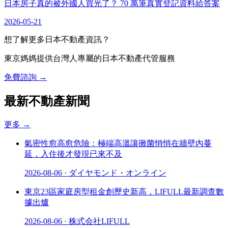
日本房子真的被外國人買光了？ 70 萬筆真實登記資料給答案
2026-05-21
想了解更多日本不動產資訊？
東京媽媽提供台灣人專屬的日本不動產代管服務
免費諮詢 →
最新不動產新聞
更多
→
氣密性愈高愈危險：極端高溫讓黴菌悄悄在牆壁內蔓
延，入住後才發現已來不及
2026-08-06
·
ダイヤモンド・オンライン
東京23區家庭房型租金創歷史新高，LIFULL最新調查數
據出爐
2026-08-06
·
株式会社LIFULL