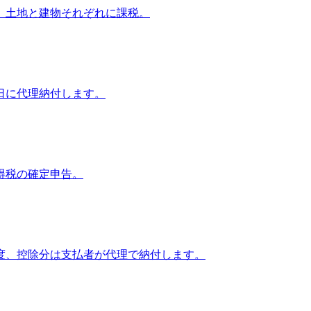
、土地と建物それぞれに課税。
日に代理納付します。
る所得税の確定申告。
度、控除分は支払者が代理で納付します。