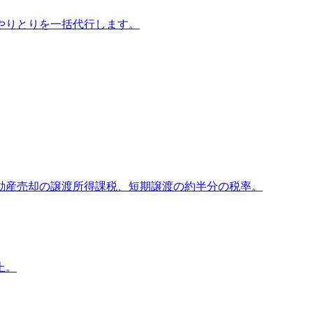
やりとりを一括代行します。
定）不動産売却の譲渡所得課税、短期譲渡の約半分の税率。
上。