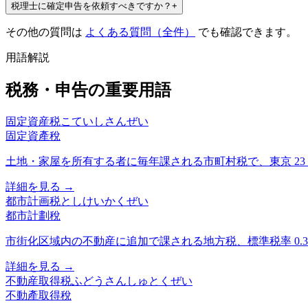
税理士に確定申告を依頼すべきですか？
+
その他の質問は
よくある質問（全件）
でも確認できます。
用語解説
税務・申告の重要用語
固定資産税
こていしさんぜい
固定資產稅
土地・家屋を所有する者に毎年課される市町村税で、東京 23
詳細を見る →
都市計画税
としけいかくぜい
都市計劃稅
市街化区域内の不動産に追加で課される地方税、標準税率 0.3
詳細を見る →
不動産取得税
ふどうさんしゅとくぜい
不動產取得稅