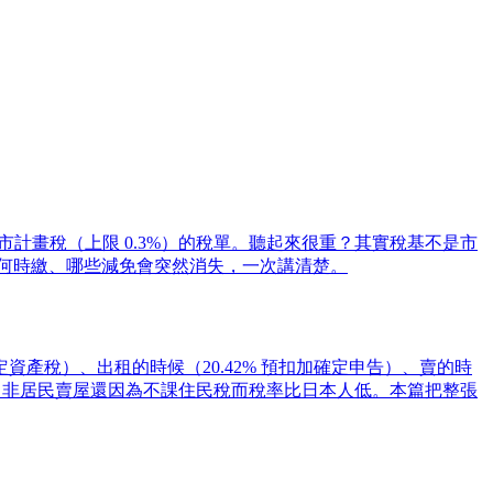
都市計畫稅（上限 0.3%）的稅單。聽起來很重？其實稅基不是市
算、何時繳、哪些減免會突然消失，一次講清楚。
產稅）、出租的時候（20.42% 預扣加確定申告）、賣的時
加稅，非居民賣屋還因為不課住民稅而稅率比日本人低。本篇把整張