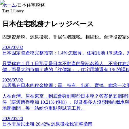
ホーム
/
日本住宅税務
Tax Library
日本住宅税務ナレッジベース
固定資産税、源泉徴収、非居住者課税、相続税。台湾投資家
2026/07/02
日本固定資產稅完整指南：1.4% 怎麼算、住宅用地 1/6 減免、東
只要你在 1 月 1 日那天是日本不動產的登記名義人，不管住
價，而是大約市價 7 成的「評價額」，住宅用地還有 1/6 
2026/07/02
非居民在日本的稅金地圖：買、持有、出租、賣掉、繼承一次
人在台灣、房在東京，到底會碰到哪些日本稅？答案是五個階段
候（讓渡所得稅加 10.21% 預扣）、以及很多人沒想到的
地圖攤開，每一站給你重點與試算工具。
2026/05/20
日本非居民出租 20.42% 源泉徵收稅完整指南