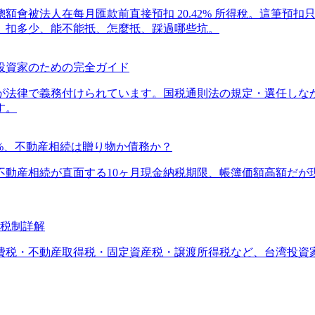
額會被法人在每月匯款前直接預扣 20.42% 所得稅。這筆預
、扣多少、能不能抵、怎麼抵、踩過哪些坑。
投資家のための完全ガイド
が法律で義務付けられています。国税通則法の規定・選任しな
す。
5%、不動産相続は贈り物か債務か？
不動産相続が直面する10ヶ月現金納税期限、帳簿価額高額だ
階税制詳解
消費税・不動産取得税・固定資産税・譲渡所得税など、台湾投資