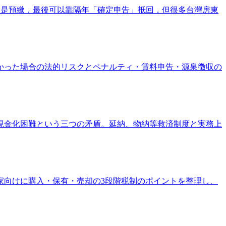
扣只是預繳，最後可以靠隔年「確定申告」抵回，但很多台灣房東
かった場合の法的リスクとペナルティ・賃料申告・源泉徴収の
が現金化困難という三つの矛盾。延納、物納等救済制度と実務上
家向けに購入・保有・売却の3段階税制のポイントを整理し、