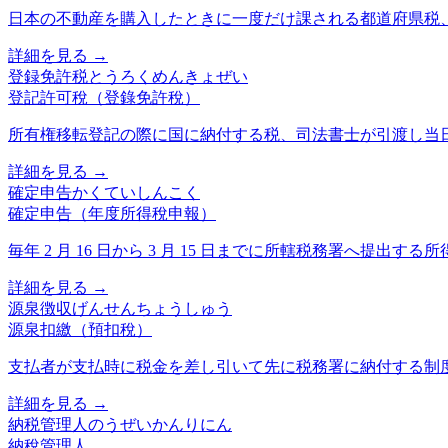
日本の不動産を購入したときに一度だけ課される都道府県税
詳細を見る →
登録免許税
とうろくめんきょぜい
登記許可稅（登錄免許稅）
所有権移転登記の際に国に納付する税、司法書士が引渡し当
詳細を見る →
確定申告
かくていしんこく
確定申告（年度所得稅申報）
毎年 2 月 16 日から 3 月 15 日までに所轄税務署へ提出す
詳細を見る →
源泉徴収
げんせんちょうしゅう
源泉扣繳（預扣稅）
支払者が支払時に税金を差し引いて先に税務署に納付する制
詳細を見る →
納税管理人
のうぜいかんりにん
納稅管理人