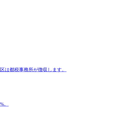
 区は都税事務所が徴収します。
%。