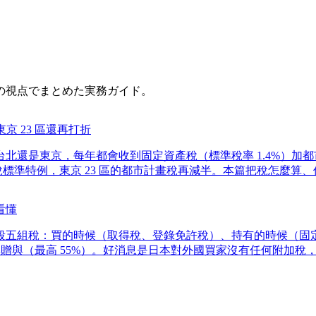
の視点でまとめた実務ガイド。
京 23 區還再打折
在台北還是東京，每年都會收到固定資產稅（標準稅率 1.4%）加
的課稅標準特例，東京 23 區的都市計畫稅再減半。本篇把稅怎麼
看懂
五組稅：買的時候（取得稅、登錄免許稅）、持有的時候（固定資
繼承與贈與（最高 55%）。好消息是日本對外國買家沒有任何附