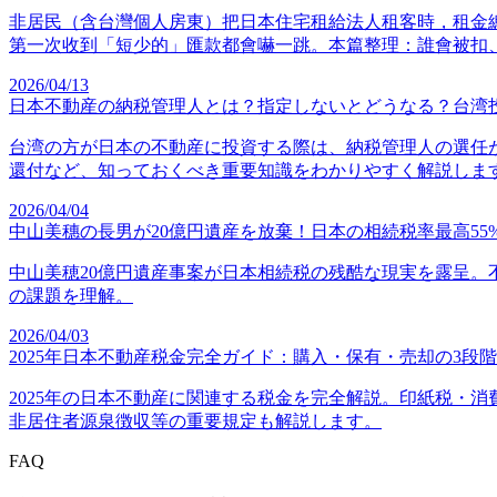
非居民（含台灣個人房東）把日本住宅租給法人租客時，租金總
第一次收到「短少的」匯款都會嚇一跳。本篇整理：誰會被扣
2026/04/13
日本不動産の納税管理人とは？指定しないとどうなる？台湾
台湾の方が日本の不動産に投資する際は、納税管理人の選任
還付など、知っておくべき重要知識をわかりやすく解説しま
2026/04/04
中山美穗の長男が20億円遺産を放棄！日本の相続税率最高5
中山美穂20億円遺産事案が日本相続税の残酷な現実を露呈。
の課題を理解。
2026/04/03
2025年日本不動産税金完全ガイド：購入・保有・売却の3段
2025年の日本不動産に関連する税金を完全解説。印紙税・
非居住者源泉徴収等の重要規定も解説します。
FAQ