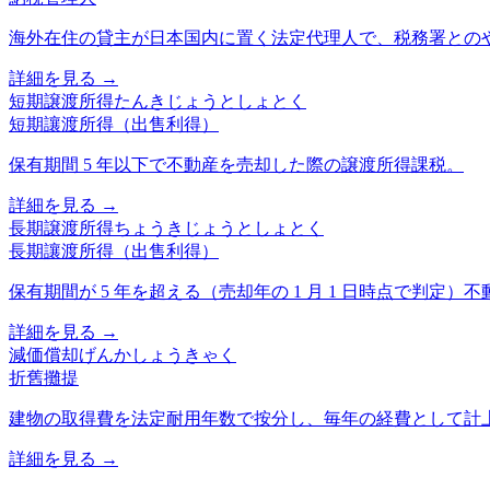
海外在住の貸主が日本国内に置く法定代理人で、税務署との
詳細を見る →
短期譲渡所得
たんきじょうとしょとく
短期讓渡所得（出售利得）
保有期間 5 年以下で不動産を売却した際の譲渡所得課税。
詳細を見る →
長期譲渡所得
ちょうきじょうとしょとく
長期讓渡所得（出售利得）
保有期間が 5 年を超える（売却年の 1 月 1 日時点で判
詳細を見る →
減価償却
げんかしょうきゃく
折舊攤提
建物の取得費を法定耐用年数で按分し、毎年の経費として計
詳細を見る →