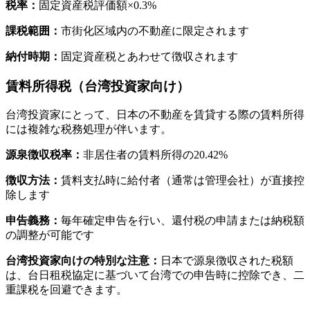
税率：
固定資産税評価額×0.3%
課税範囲：
市街化区域内の不動産に限定されます
納付時期：
固定資産税とあわせて徴収されます
賃料所得税（台湾投資家向け）
台湾投資家にとって、日本の不動産を賃貸する際の賃料所得
には複雑な税務処理が伴います。
源泉徴収税率：
非居住者の賃料所得の20.42%
徴収方法：
賃料支払時に給付者（通常は管理会社）が直接控
除します
申告義務：
毎年確定申告を行い、還付税の申請または納税額
の調整が可能です
台湾投資家向けの特別な注意：
日本で源泉徴収された税額
は、台日租税協定に基づいて台湾での申告時に控除でき、二
重課税を回避できます。