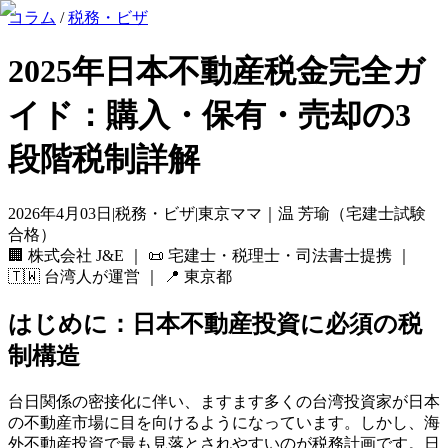
コラム
/
税務・ビザ
2025年日本不動産税金完全ガ
イド：購入・保有・売却の3
段階税制詳解
2026年4月03日
|
税務・ビザ
|
東京ママ｜温 芳瑜（宅建士試験
合格）
🏢
株式会社 J&E
｜ 📜
宅建士・税理士・司法書士提携
｜
🇹🇼
台湾人が運営
｜ 📍
東京都
はじめに：日本不動産投資に必須の税
制構造
台日関係の密接化に伴い、ますます多くの台湾投資家が日本
の不動産市場に目を向けるようになっています。しかし、海
外不動産投資で最も見落とされやすいのが税務計画です。日