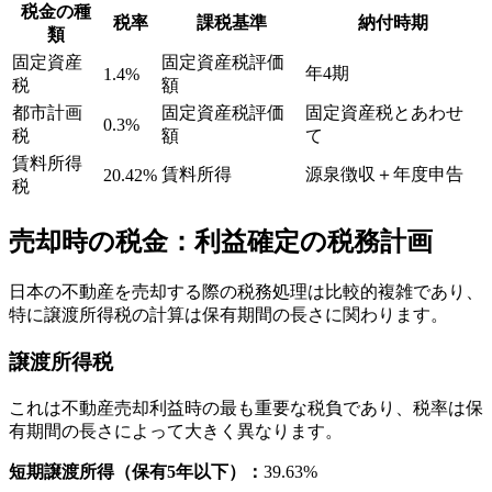
税金の種
税率
課税基準
納付時期
類
固定資産
固定資産税評価
年4期
1.4%
税
額
都市計画
固定資産税評価
固定資産税とあわせ
0.3%
税
額
て
賃料所得
賃料所得
源泉徴収＋年度申告
20.42%
税
売却時の税金：利益確定の税務計画
日本の不動産を売却する際の税務処理は比較的複雑であり、
特に譲渡所得税の計算は保有期間の長さに関わります。
譲渡所得税
これは不動産売却利益時の最も重要な税負であり、税率は保
有期間の長さによって大きく異なります。
短期譲渡所得（保有5年以下）：
39.63%