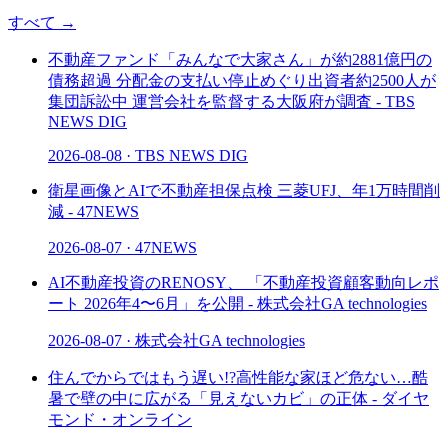
すべて
→
不動産ファンド「みんなで大家さん」が約2881億円の
債務超過 分配金の支払い停止めぐり出資者約2500人が
集団訴訟中 運営会社を監督する大阪府が調査 - TBS
NEWS DIG
2026-08-08
·
TBS NEWS DIG
衛星画像とAIで不動産担保点検 三菱UFJ、年1万時間削
減 - 47NEWS
2026-08-07
·
47NEWS
AI不動産投資のRENOSY、 「不動産投資顧客動向レポ
ート 2026年4〜6月」を公開 - 株式会社GA technologies
2026-08-07
·
株式会社GA technologies
住んでからではもう遅い!?高性能な家ほど危ない…酷
暑で壁の中に広がる「見えないカビ」の正体 - ダイヤ
モンド・オンライン