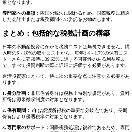
象となります。
専門家への相談：
両国の税法に関わるため、国際税務に精通
した会計士または税務顧問への委託をお勧めします。
まとめ：包括的な税務計画の構築
日本の不動産投資にかかる税務コストは無視できません。購
入時の6～10%の取引コストから、毎年1.4～1.7%の保有コス
ト、さらに売却時に39.63%に達する可能性のある利益税ま
で、すべて投資判断の際に詳細に評価する必要があります。
台湾投資家にとって、特に次の重要な点に注意する必要があ
ります：
1. 身分計画：
非居住者身分は税務上特別な規定があり、賃料
所得は源泉徴収制度の対象となります。
2. 保有期間：
5年は譲渡所得税の重要な分岐点であり、長期
保有はより優遇税率の対象となります。
3. 専門家のサポート：
国際税務処理は複雑であるため、専門