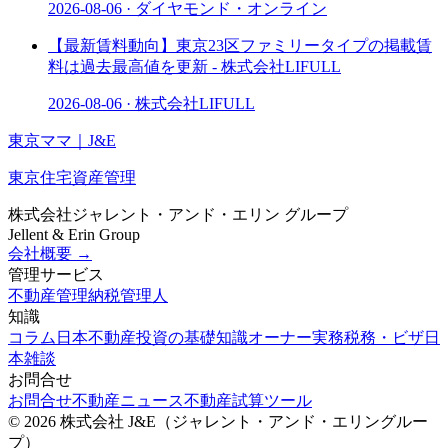
2026-08-06
·
ダイヤモンド・オンライン
【最新賃料動向】東京23区ファミリータイプの掲載賃
料は過去最高値を更新 - 株式会社LIFULL
2026-08-06
·
株式会社LIFULL
東京ママ
｜
J
&
E
東京住宅資産管理
株式会社ジャレント・アンド・エリン グループ
Jellent & Erin Group
会社概要
→
管理サービス
不動産管理
納税管理人
知識
コラム
日本不動産
投資の基礎知識
オーナー実務
税務・ビザ
日
本雑談
お問合せ
お問合せ
不動産ニュース
不動産試算ツール
©
2026
株式会社 J&E
（ジャレント・アンド・エリングルー
プ）