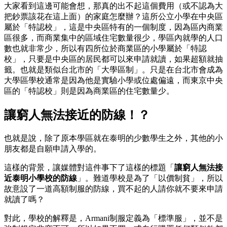
大家看到這邊可能會想，那真的出不起這個費用（或不認為大
把鈔票該花在這上面）的家庭怎麼辦？這所公立小學在中央區
屬於「特認校」，這是中央區特有的一個制度，因為區內商業
區很多，而商業集中的區域住宅數量很少，學區內就學的人口
數也就非常少，所以有四所位於商業區的小學屬於「特認
校」，只要是中央區的居民都可以來申請就讀，如果超額就抽
籤。也就是類似台北市的「大學區制」。只是在台北市會成為
大學區學校通常是因為他是實驗小學或位處偏遠，而東京中央
區的「特認校」則是因為商業區的住宅數量少。
讓窮人無法接近的防線！？
也就是說，除了原本學區就在泰明的少數學生之外，其他的小
朋友都是自願申請入學的。
這樣的背景，讓媒體對這件事下了這樣的標題「
讓窮人無法接
近泰明小學校的防線
」。難道學校是為了「以價制貧」，所以
故意設了一道高額制服的防線，買不起的人請你就不要來申請
就讀了嗎？
對此，學校的解釋是，Armani制服定義為「標準服」，並不是