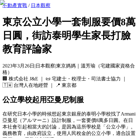
不動產實戰
/
日本觀察
東京公立小學一套制服要價8萬
日圓，街訪泰明學生家長打臉
教育評論家
2023年3月26日
|
日本觀察
|
東京媽媽｜溫芳瑜（宅建國家資格合
格）
🏢
株式会社 J&E
｜ 📜
宅建士・稅理士・司法書士協力
｜
🇹🇼
台灣人在地經營
｜ 📍
東京都
公立學校起用亞曼尼制服
在研究日本小學的時候想起東京銀座的泰明小學校找了Armani
亞曼尼（アルマーニ）設計制服，一套要價8萬多日圓。在日
本社會引起相當大的討論，是因為這所學校是「公立小學」。
義務教育，由政府設立，使用人民稅金的公立小學，適合設置