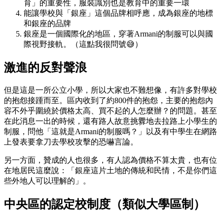
育」的重要性，服裝識別也是教育中的重要一環
能讓學校與「銀座」這個品牌相呼應，成為銀座的地標
和銀座的品牌
銀座是一個國際化的地區，穿著Armani的制服可以與國
際視野接軌。（這點我很問號😅）
激進的反對聲浪
但是這是一所公立小學，所以大家也不難想像，有許多對學校
的抱怨接踵而至。區內收到了約800件的抱怨，主要的抱怨內
容不外乎圍繞於價格太高、買不起的人怎麼辦？的問題。甚至
在此消息一出的時候，還有路人故意挑釁地去拉路上小學生的
制服，問他「這就是Armani的制服嗎？」以及有中學生在網路
上發表要拿刀去學校攻擊的恐嚇言論。
另一方面，贊成的人也很多，有人認為價格不算太貴，也有位
在地居民這麼說：「銀座這片土地的傳統和民情，不是你們這
些外地人可以理解的」。
中央區的認定校制度（類似大學區制）