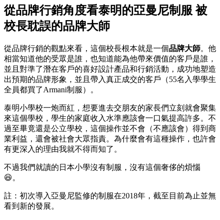
從品牌行銷角度看泰明的亞曼尼制服 被
校長耽誤的品牌大師
從品牌行銷的觀點來看，這個校長根本就是一個
品牌大師
。他
相當知道他的受眾是誰，也知道能為他帶來價值的客戶是誰，
並且對準了潛在客戶的喜好設計產品和行銷活動，成功地塑造
出預期的品牌形象，並且帶入真正成交的客戶（55名入學學生
全員都買了Armani制服）。
泰明小學校一炮而紅，想要進去交朋友的家長們立刻就會聚集
來這個學校，學生的家庭收入水準應該會一口氣提高許多。不
過至畢竟還是公立學校，這個操作並不會（不應該會）得到商
業利益，還會被社會大眾指責。為什麼會有這種操作，也許會
有更深入的理由我就不得而知了。
不過我們就讀的日本小學沒有制服，沒有這個奢侈的煩惱
😆。
註：初次導入亞曼尼監修的制服在2018年，截至目前為止並無
看到新的發展。