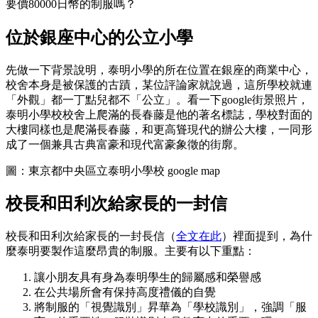
要價80000日幣的制服嗎？
位於銀座中心的公立小學
先做一下背景說明，泰明小學的所在位置在銀座的商業中心，
校舍本身是被保護的古蹟，某位評論家就說過，這所學校就連
「外觀」都一丁點兒都不「公立」。看一下google街景照片，
泰明小學校校舍上爬滿的長春藤是他的著名標誌，學校對面的
大樓同樣也是爬滿長春藤，和更高聳現代的辦公大樓，一同形
成了一個兼具古典富豪和現代富豪象徵的街廓。
圖：東京都中央區立泰明小學校 google map
校長和田利次給家長的一封信
校長和田利次給家長的一封長信（
全文在此
）裡面提到，為什
麼泰明要製作這麼昂貴的制服。主要有以下重點：
讓小朋友具有身為泰明學生的歸屬感和榮譽感
在公共場所會有保持高度禮儀的自覺
將制服的「視覺識別」昇華為「學校識別」，強調「服