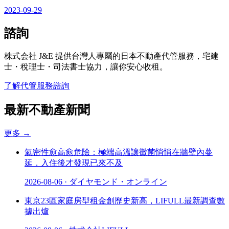
2023-09-29
諮詢
株式会社 J&E 提供台灣人專屬的日本不動產代管服務，宅建
士・稅理士・司法書士協力，讓你安心收租。
了解代管服務
諮詢
最新不動產新聞
更多
→
氣密性愈高愈危險：極端高溫讓黴菌悄悄在牆壁內蔓
延，入住後才發現已來不及
2026-08-06
·
ダイヤモンド・オンライン
東京23區家庭房型租金創歷史新高，LIFULL最新調查數
據出爐