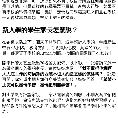
強制規定非穿不可，所以如果不買，或自行購置任何類似款都
是可以的。但是這樣的解釋民眾不買單，多數人質疑，如果不
買學校的昂貴標準服，應該一定會被同學霸凌吧？而且在學校
一定會被當成異類，被貼上窮人的標籤。
新入學的學生家長怎麼說？
在各種攻防之下，迎來了開學日。這年預計入學的一年級新生
中有3人因為「教育方針」而選擇其他校，其餘的55人「全
員」都購置了學校的Armani制服。(制服的實際樣子在影片中)
開學日警方甚至派出20名警力戒備。以下影片中記者訪問到一
名帶小朋友入學的家長。這位媽媽表示：「
我不覺得他貴啊，
大人在工作的時候穿的西裝不也大約是這樣的價格嗎？
」記者
再問，你希望小朋友如何穿著這個制服？媽媽回答：「
希望小
朋友可以盡情學習、盡情把制服弄髒！
」
對比某教育評論家說：「穿著這麼貴的制服，小朋友為了怕把
制服弄髒，會沒辦法盡情跑跳吧？這樣怎麼好好地學習呢？」
顯然教育評論家想太多了，他相當不瞭解會選擇泰明小學的家
庭。