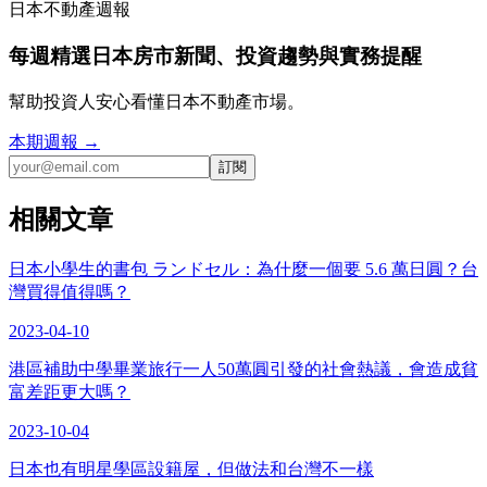
日本不動產週報
每週精選日本房市新聞、投資趨勢與實務提醒
幫助投資人安心看懂日本不動產市場。
本期週報 →
訂閱
相關文章
日本小學生的書包 ランドセル：為什麼一個要 5.6 萬日圓？台
灣買得值得嗎？
2023-04-10
港區補助中學畢業旅行一人50萬圓引發的社會熱議，會造成貧
富差距更大嗎？
2023-10-04
日本也有明星學區設籍屋，但做法和台灣不一樣